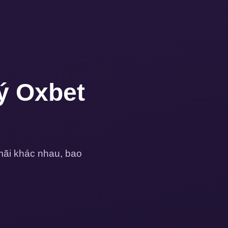
ý Oxbet
mãi khác nhau, bao